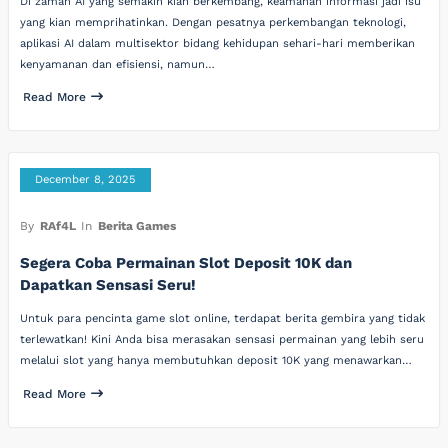
Di zaman AI yang semakin kian berkembang, keamanan informasi jadi isu
yang kian memprihatinkan. Dengan pesatnya perkembangan teknologi,
aplikasi AI dalam multisektor bidang kehidupan sehari-hari memberikan
kenyamanan dan efisiensi, namun…
Read More
December 8, 2025
By
RAf4L
In
Berita Games
Segera Coba Permainan Slot Deposit 10K dan
Dapatkan Sensasi Seru!
Untuk para pencinta game slot online, terdapat berita gembira yang tidak
terlewatkan! Kini Anda bisa merasakan sensasi permainan yang lebih seru
melalui slot yang hanya membutuhkan deposit 10K yang menawarkan…
Read More