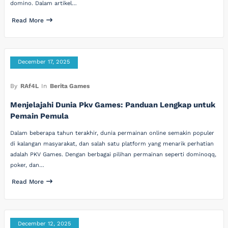
domino. Dalam artikel…
Read More
December 17, 2025
By
RAf4L
In
Berita Games
Menjelajahi Dunia Pkv Games: Panduan Lengkap untuk
Pemain Pemula
Dalam beberapa tahun terakhir, dunia permainan online semakin populer
di kalangan masyarakat, dan salah satu platform yang menarik perhatian
adalah PKV Games. Dengan berbagai pilihan permainan seperti dominoqq,
poker, dan…
Read More
December 12, 2025