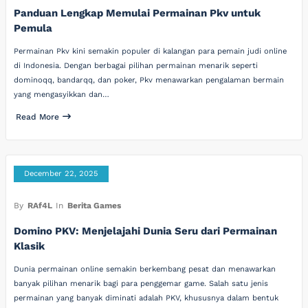
Panduan Lengkap Memulai Permainan Pkv untuk
Pemula
Permainan Pkv kini semakin populer di kalangan para pemain judi online
di Indonesia. Dengan berbagai pilihan permainan menarik seperti
dominoqq, bandarqq, dan poker, Pkv menawarkan pengalaman bermain
yang mengasyikkan dan…
Read More
December 22, 2025
By
RAf4L
In
Berita Games
Domino PKV: Menjelajahi Dunia Seru dari Permainan
Klasik
Dunia permainan online semakin berkembang pesat dan menawarkan
banyak pilihan menarik bagi para penggemar game. Salah satu jenis
permainan yang banyak diminati adalah PKV, khususnya dalam bentuk