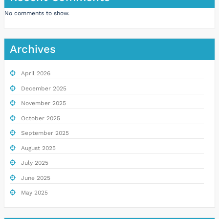
No comments to show.
Archives
April 2026
December 2025
November 2025
October 2025
September 2025
August 2025
July 2025
June 2025
May 2025