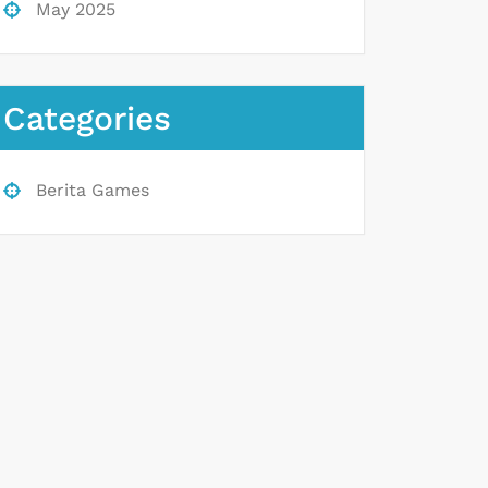
May 2025
Categories
Berita Games