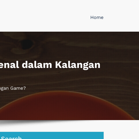
Home
kenal dalam Kalangan
angan Game?
Search