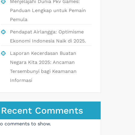
Menjelajahi Dunia Pkv Games:
Panduan Lengkap untuk Pemain
Pemula
Pendapat Airlangga: Optimisme
Ekonomi Indonesia Naik di 2025.
Laporan Kecerdasan Buatan
Negara Kita 2025: Ancaman
Tersembunyi bagi Keamanan
Informasi
Recent Comments
o comments to show.