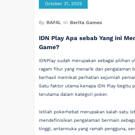
October 31, 2025
By
RAf4L
In
Berita Games
IDN Play Apa sebab Yang ini Me
Game?
IDNPlay sudah merupakan sebagai pilihan ut
ragam fitur yang menarik dan pengalaman b
berhasil memikat perhatian sejumlah pema
Satu faktor utama kenapa IDN Play begitu 
terutama dalam kategori poker.
Istilah pokerhebat merupakan salah satu is
mendefinisikan pengalaman bermain sebagai
tinggi, antarmuka yang ramah pengguna, se