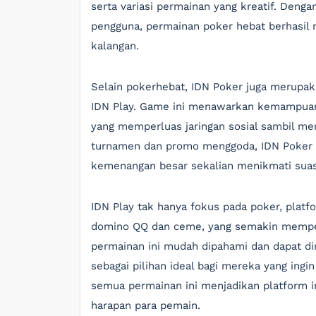
serta variasi permainan yang kreatif. Den
pengguna, permainan poker hebat berhasil 
kalangan.
Selain pokerhebat, IDN Poker juga merupak
IDN Play. Game ini menawarkan kemampuan 
yang memperluas jaringan sosial sambil me
turnamen dan promo menggoda, IDN Poker 
kemenangan besar sekalian menikmati suas
IDN Play tak hanya fokus pada poker, platf
domino QQ dan ceme, yang semakin memperk
permainan ini mudah dipahami dan dapat d
sebagai pilihan ideal bagi mereka yang ing
semua permainan ini menjadikan platform 
harapan para pemain.