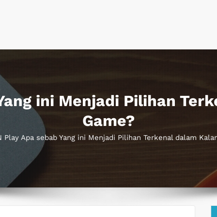
Yang ini Menjadi Pilihan Ter
Game?
N Play Apa sebab Yang ini Menjadi Pilihan Terkenal dalam Kal