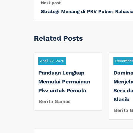
Next post
Strategi Menang di PKV Poker: Rahasi
Related Posts
April 22, 2026
December
Panduan Lengkap
Domino
Memulai Permainan
Menjela
Pkv untuk Pemula
Seru d
Klasik
Berita Games
Berita 