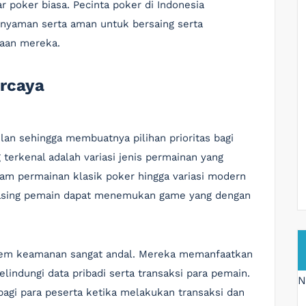
 poker biasa. Pecinta poker di Indonesia
nyaman serta aman untuk bersaing serta
aan mereka.
ercaya
an sehingga membuatnya pilihan prioritas bagi
 terkenal adalah variasi jenis permainan yang
gam permainan klasik poker hingga variasi modern
masing pemain dapat menemukan game yang dengan
sistem keamanan sangat andal. Mereka memanfaatkan
indungi data pribadi serta transaksi para pemain.
N
bagi para peserta ketika melakukan transaksi dan