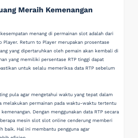
luang Meraih Kemenangan
n kesempatan menang di permainan slot adalah dari
o Player. Return to Player merupakan prosentase
ang yang dipertaruhkan oleh pemain akan kembali di
nan yang memiliki persentase RTP tinggi dapat
pastikan untuk selalu memeriksa data RTP sebelum
nting pula agar mengetahui waktu yang tepat dalam
ika melakukan permainan pada waktu-waktu tertentu
kemenangan. Dengan menggunakan data RTP secara
berapa mesin slot slot online cenderung memberi
bih baik. Hal ini membantu pengguna agar
bih efisien.