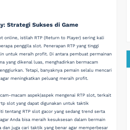
y: Strategi Sukses di Game
online, istilah RTP (Return to Player) sering kali
erapa penggila slot. Penerapan RTP yang tinggi
 untuk meraih profit. Di antara pembuat permainan
nama yang dikenal luas, menghadirkan bermacam
nggiurkan. Tetapi, banyaknya pemain selalu mencari
 agar meningkatkan peluang meraih profit.
acam-macam aspek|aspek mengenai RTP slot, terkait
rtp slot yang dapat digunakan untuk taktik
ti tentang RTP slot gacor yang sedang trend serta
, agar Anda bisa meraih kesuksesan dalam bermain
nya dan juga cari taktik yang benar agar memperbesar