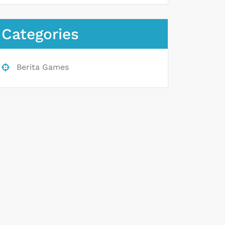
Categories
Berita Games