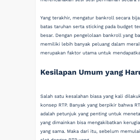
Yang terakhir, mengatur bankroll secara bij
batas taruhan serta sticking pada budget t
besar. Dengan pengelolaan bankroll yang b
memiliki lebih banyak peluang dalam meraih
merupakan faktor utama untuk mendapatkan
Kesilapan Umum yang Haru
Salah satu kesalahan biasa yang kali dila
konsep RTP. Banyak yang berpikir bahwa R
adalah petunjuk yang penting untuk menet
yang dimainkan bisa mengakibatkan kerugia
yang sama. Maka dari itu, sebelum memulai