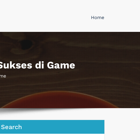
Home
 Sukses di Game
ame
Search