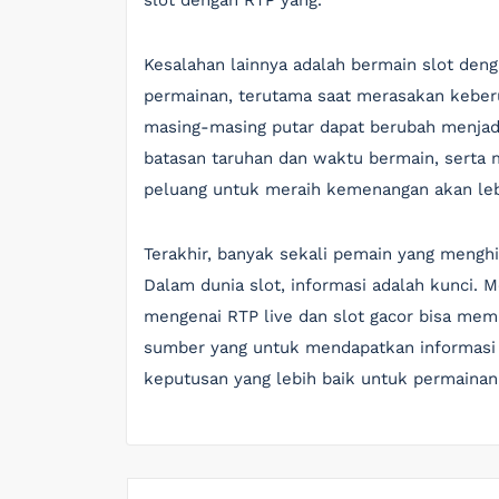
slot dengan RTP yang.
Kesalahan lainnya adalah bermain slot denga
permainan, terutama saat merasakan keberun
masing-masing putar dapat berubah menjadi
batasan taruhan dan waktu bermain, serta m
peluang untuk meraih kemenangan akan leb
Terakhir, banyak sekali pemain yang menghi
Dalam dunia slot, informasi adalah kunci.
mengenai RTP live dan slot gacor bisa mem
sumber yang untuk mendapatkan informasi y
keputusan yang lebih baik untuk permainan