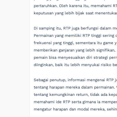
pertaruhkan. Oleh karena itu, memahami 
keputusan yang lebih bijak saat menentuka
Di samping itu, RTP juga berfungsi dalam me
Permainan yang memiliki RTP tinggi serin
frekuensi yang tinggi, sementara itu game
memberikan ganjaran yang lebih signifikan
pemain bisa menyesuaikan diri strategi pe
diinginkan, baik itu lebih menyukai risiko be
Sebagai penutup, informasi mengenai RTP 
tentang harapan mereka dalam permainan.
tentang kemungkinan return, tidak ada kepa
memahami ide RTP serta gimana ia mempeng
mengatur harapan dan modal mereka, sehing